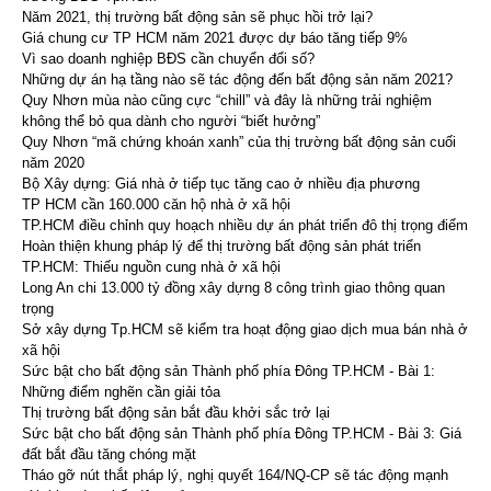
Năm 2021, thị trường bất động sản sẽ phục hồi trở lại?
Giá chung cư TP HCM năm 2021 được dự báo tăng tiếp 9%
Vì sao doanh nghiệp BĐS cần chuyển đổi số?
Những dự án hạ tầng nào sẽ tác động đến bất động sản năm 2021?
Quy Nhơn mùa nào cũng cực “chill” và đây là những trải nghiệm
không thể bỏ qua dành cho người “biết hưởng”
Quy Nhơn “mã chứng khoán xanh” của thị trường bất động sản cuối
năm 2020
Bộ Xây dựng: Giá nhà ở tiếp tục tăng cao ở nhiều địa phương
TP HCM cần 160.000 căn hộ nhà ở xã hội
TP.HCM điều chỉnh quy hoạch nhiều dự án phát triển đô thị trọng điểm
Hoàn thiện khung pháp lý để thị trường bất động sản phát triển
TP.HCM: Thiếu nguồn cung nhà ở xã hội
Long An chi 13.000 tỷ đồng xây dựng 8 công trình giao thông quan
trọng
Sở xây dựng Tp.HCM sẽ kiểm tra hoạt động giao dịch mua bán nhà ở
xã hội
Sức bật cho bất động sản Thành phố phía Đông TP.HCM - Bài 1:
Những điểm nghẽn cần giải tỏa
Thị trường bất động sản bắt đầu khởi sắc trở lại
Sức bật cho bất động sản Thành phố phía Đông TP.HCM - Bài 3: Giá
đất bắt đầu tăng chóng mặt
Tháo gỡ nút thắt pháp lý, nghị quyết 164/NQ-CP sẽ tác động mạnh