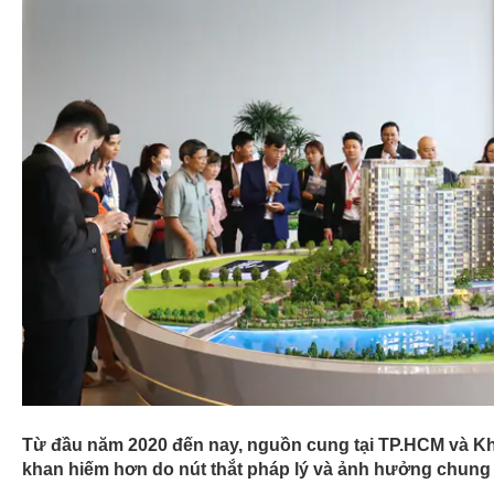
08:48
Sở hữu khối tài sản hàng chục nghìn tỷ đồ
tiếng Việt Nam nghĩ sao về tiền?
08:45
“Tung chiêu” khuyến mại khi mua hàng onli
cấp giảm giá lên đến 55%
08:44
Doanh nghiệp Thái muốn đầu tư khu đô th
hơn 1.300 ha ở Thanh Hóa
08:35
Nước Thủ Dầu Một đăng ký mua thêm 14 t
Biwase nhằm đảm bảo tỷ lệ sở hữu
08:26
Trong khi cổ phiếu Tesla có phiên giảm sâu
sử, GM và Nikola tăng vọt sau cái bắt tay 
điện
08:15
Khởi tố hình sự vụ lừa đảo tại dự án Khu
Thịnh Cát Tường
Từ đầu năm 2020 đến nay, nguồn cung tại TP.HCM và Kh
khan hiếm hơn do nút thắt pháp lý và ảnh hưởng chung 