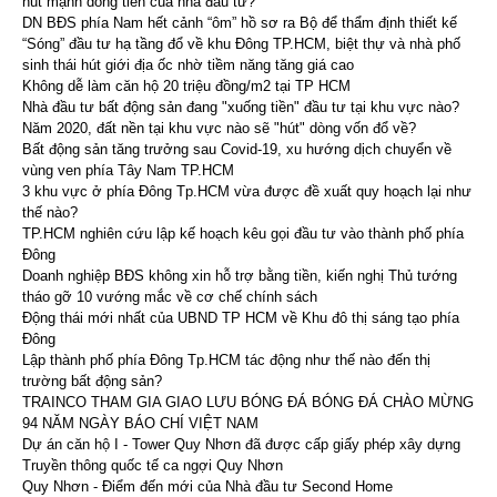
hút mạnh dòng tiền của nhà đầu tư?
DN BĐS phía Nam hết cảnh “ôm” hồ sơ ra Bộ để thẩm định thiết kế
“Sóng” đầu tư hạ tầng đổ về khu Đông TP.HCM, biệt thự và nhà phố
sinh thái hút giới địa ốc nhờ tiềm năng tăng giá cao
Không dễ làm căn hộ 20 triệu đồng/m2 tại TP HCM
Nhà đầu tư bất động sản đang "xuống tiền" đầu tư tại khu vực nào?
Năm 2020, đất nền tại khu vực nào sẽ "hút" dòng vốn đổ về?
Bất động sản tăng trưởng sau Covid-19, xu hướng dịch chuyển về
vùng ven phía Tây Nam TP.HCM
3 khu vực ở phía Đông Tp.HCM vừa được đề xuất quy hoạch lại như
thế nào?
TP.HCM nghiên cứu lập kế hoạch kêu gọi đầu tư vào thành phố phía
Đông
Doanh nghiệp BĐS không xin hỗ trợ bằng tiền, kiến nghị Thủ tướng
tháo gỡ 10 vướng mắc về cơ chế chính sách
Động thái mới nhất của UBND TP HCM về Khu đô thị sáng tạo phía
Đông
Lập thành phố phía Đông Tp.HCM tác động như thế nào đến thị
trường bất động sản?
TRAINCO THAM GIA GIAO LƯU BÓNG ĐÁ BÓNG ĐÁ CHÀO MỪNG
94 NĂM NGÀY BÁO CHÍ VIỆT NAM
Dự án căn hộ I - Tower Quy Nhơn đã được cấp giấy phép xây dựng
Truyền thông quốc tế ca ngợi Quy Nhơn
Quy Nhơn - Điểm đến mới của Nhà đầu tư Second Home