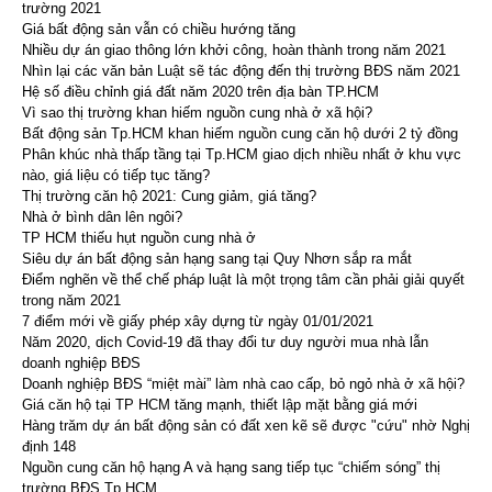
trường 2021
Giá bất động sản vẫn có chiều hướng tăng
Nhiều dự án giao thông lớn khởi công, hoàn thành trong năm 2021
Nhìn lại các văn bản Luật sẽ tác động đến thị trường BĐS năm 2021
Hệ số điều chỉnh giá đất năm 2020 trên địa bàn TP.HCM
Vì sao thị trường khan hiếm nguồn cung nhà ở xã hội?
Bất động sản Tp.HCM khan hiếm nguồn cung căn hộ dưới 2 tỷ đồng
Phân khúc nhà thấp tầng tại Tp.HCM giao dịch nhiều nhất ở khu vực
nào, giá liệu có tiếp tục tăng?
Thị trường căn hộ 2021: Cung giảm, giá tăng?
Nhà ở bình dân lên ngôi?
TP HCM thiếu hụt nguồn cung nhà ở
Siêu dự án bất động sản hạng sang tại Quy Nhơn sắp ra mắt
Điểm nghẽn về thể chế pháp luật là một trọng tâm cần phải giải quyết
trong năm 2021
7 điểm mới về giấy phép xây dựng từ ngày 01/01/2021
Năm 2020, dịch Covid-19 đã thay đổi tư duy người mua nhà lẫn
doanh nghiệp BĐS
Doanh nghiệp BĐS “miệt mài” làm nhà cao cấp, bỏ ngỏ nhà ở xã hội?
Giá căn hộ tại TP HCM tăng mạnh, thiết lập mặt bằng giá mới
Hàng trăm dự án bất động sản có đất xen kẽ sẽ được "cứu" nhờ Nghị
định 148
Nguồn cung căn hộ hạng A và hạng sang tiếp tục “chiếm sóng” thị
trường BĐS Tp.HCM