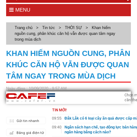
MENU
Trang chủ
>
Tin tức
>
THỜI SỰ
>
Khan hiếm
nguồn cung, phân khúc căn hộ vẫn được quan tâm ngay
trong mùa dịch
KHAN HIẾM NGUỒN CUNG, PHÂN
KHÚC CĂN HỘ VẪN ĐƯỢC QUAN
TÂM NGAY TRONG MÙA DỊCH
Ngày đăng : 10/09/2020 - 9:57 AM
Chọn m
cần the
TIN MỚI!
09:55
Đắk Lắk có 6 loại cây ăn quả được cấp m
Gửi tin nhanh
09:40
Ngân sách hạn chế, tạo động lực bán hàn
ngân hàng bằng cách nào?
Bảng giá điện tử