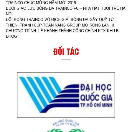
TRAINCO CHÚC MỪNG NĂM MỚI 2019
BUỔI GIAO LƯU BÓNG ĐÁ TRAINCO FC – NHÀ HÁT TUỔI TRẺ HÀ
NỘI
ĐỘI BÓNG TRAINCO VÔ ĐỊCH GIẢI BÓNG ĐÁ GÂY QUỸ TỪ
THIỆN, TRANH CÚP TOÀN NĂNG GROUP MỞ RỘNG LẦN III
CHƯƠNG TRÌNH: LỄ KHÁNH THÀNH CỔNG CHÍNH KTX KHU B
ĐHQG
ĐỐI TÁC