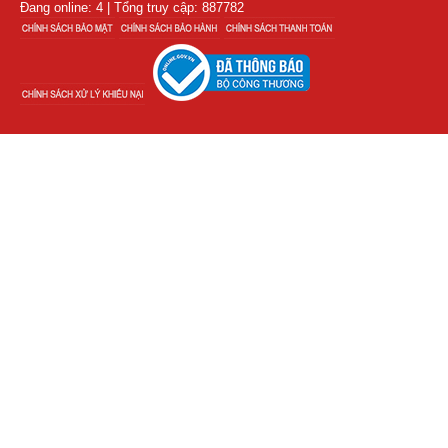
Đang online: 4 | Tổng truy cập: 887782