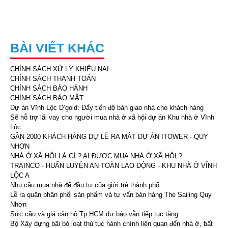
BÀI VIẾT KHÁC
CHÍNH SÁCH XỬ LÝ KHIẾU NẠI
CHÍNH SÁCH THANH TOÁN
CHÍNH SÁCH BẢO HÀNH
CHÍNH SÁCH BẢO MẬT
Dự án Vĩnh Lộc D’gold: Đẩy tiến độ bàn giao nhà cho khách hàng
Sẽ hỗ trợ lãi vay cho người mua nhà ở xã hội dự án Khu nhà ở Vĩnh
Lộc
GẦN 2000 KHÁCH HÀNG DỰ LỄ RA MẮT DỰ ÁN ITOWER - QUY
NHƠN
NHÀ Ở XÃ HỘI LÀ GÌ ? AI ĐƯỢC MUA NHÀ Ở XÃ HỘI ?
TRAINCO - HUẤN LUYỆN AN TOÀN LAO ĐỘNG - KHU NHÀ Ở VĨNH
LỘC A
Nhu cầu mua nhà để đầu tư của giới trẻ thành phố
Lễ ra quân phân phối sản phẩm và tư vấn bán hàng The Sailing Quy
Nhơn
Sức cầu và giá căn hộ Tp.HCM dự báo vẫn tiếp tục tăng
Bộ Xây dựng bãi bỏ loạt thủ tục hành chính liên quan đến nhà ở, bất