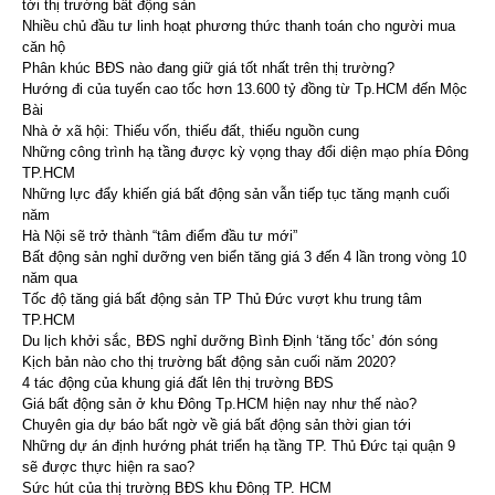
tới thị trường bất động sản
Nhiều chủ đầu tư linh hoạt phương thức thanh toán cho người mua
căn hộ
Phân khúc BĐS nào đang giữ giá tốt nhất trên thị trường?
Hướng đi của tuyến cao tốc hơn 13.600 tỷ đồng từ Tp.HCM đến Mộc
Bài
Nhà ở xã hội: Thiếu vốn, thiếu đất, thiếu nguồn cung
Những công trình hạ tầng được kỳ vọng thay đổi diện mạo phía Đông
TP.HCM
Những lực đẩy khiến giá bất động sản vẫn tiếp tục tăng mạnh cuối
năm
Hà Nội sẽ trở thành “tâm điểm đầu tư mới”
Bất động sản nghỉ dưỡng ven biển tăng giá 3 đến 4 lần trong vòng 10
năm qua
Tốc độ tăng giá bất động sản TP Thủ Đức vượt khu trung tâm
TP.HCM
Du lịch khởi sắc, BĐS nghỉ dưỡng Bình Định ‘tăng tốc’ đón sóng
Kịch bản nào cho thị trường bất động sản cuối năm 2020?
4 tác động của khung giá đất lên thị trường BĐS
Giá bất động sản ở khu Đông Tp.HCM hiện nay như thế nào?
Chuyên gia dự báo bất ngờ về giá bất động sản thời gian tới
Những dự án định hướng phát triển hạ tầng TP. Thủ Đức tại quận 9
sẽ được thực hiện ra sao?
Sức hút của thị trường BĐS khu Đông TP. HCM