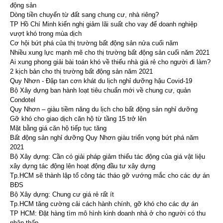
động sản
Dòng tiền chuyển từ đất sang chung cư, nhà riêng?
TP Hồ Chí Minh kiến nghị giảm lãi suất cho vay để doanh nghiệp
vượt khó trong mùa dịch
Cơ hội bứt phá của thị trường bất động sản nửa cuối năm
Nhiều xung lực mạnh mẽ cho thị trường bất động sản cuối năm 2021
Ai xung phong giải bài toán khó về thiếu nhà giá rẻ cho người đi làm?
2 kịch bản cho thị trường bất động sản năm 2021
Quy Nhơn - Đập tan cơn khát du lịch nghỉ dưỡng hậu Covid-19
Bộ Xây dựng ban hành loạt tiêu chuẩn mới về chung cư, quản
Condotel
Quy Nhơn – giàu tiềm năng du lịch cho bất động sản nghỉ dưỡng
Gỡ khó cho giao dịch căn hộ từ tầng 15 trở lên
Mặt bằng giá căn hộ tiếp tục tăng
Bất động sản nghỉ dưỡng Quy Nhơn giàu triển vọng bứt phá năm
2021
Bộ Xây dựng: Cần có giải pháp giảm thiểu tác động của giá vật liệu
xây dựng tác động lên hoạt động đầu tư xây dựng
Tp.HCM sẽ thành lập tổ công tác tháo gỡ vướng mắc cho các dự án
BĐS
Bộ Xây dựng: Chung cư giá rẻ rất ít
Tp.HCM tăng cường cải cách hành chính, gỡ khó cho các dự án
TP HCM: Đặt hàng tìm mô hình kinh doanh nhà ở cho người có thu
nhập thấp