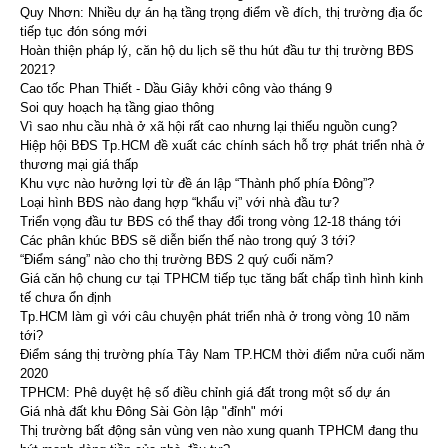
Quy Nhơn: Nhiều dự án hạ tầng trọng điểm về đích, thị trường địa ốc
tiếp tục đón sóng mới
Hoàn thiện pháp lý, căn hộ du lịch sẽ thu hút đầu tư thị trường BĐS
2021?
Cao tốc Phan Thiết - Dầu Giây khởi công vào tháng 9
Soi quy hoạch hạ tầng giao thông
Vì sao nhu cầu nhà ở xã hội rất cao nhưng lại thiếu nguồn cung?
Hiệp hội BĐS Tp.HCM đề xuất các chính sách hỗ trợ phát triển nhà ở
thương mại giá thấp
Khu vực nào hưởng lợi từ đề án lập “Thành phố phía Đông”?
Loại hình BĐS nào đang hợp “khẩu vị” với nhà đầu tư?
Triển vọng đầu tư BĐS có thể thay đổi trong vòng 12-18 tháng tới
Các phân khúc BĐS sẽ diễn biến thế nào trong quý 3 tới?
“Điểm sáng” nào cho thị trường BĐS 2 quý cuối năm?
Giá căn hộ chung cư tại TPHCM tiếp tục tăng bất chấp tình hình kinh
tế chưa ổn định
Tp.HCM làm gì với câu chuyện phát triển nhà ở trong vòng 10 năm
tới?
Điểm sáng thị trường phía Tây Nam TP.HCM thời điểm nửa cuối năm
2020
TPHCM: Phê duyệt hệ số điều chỉnh giá đất trong một số dự án
Giá nhà đất khu Đông Sài Gòn lập "đỉnh" mới
Thị trường bất động sản vùng ven nào xung quanh TPHCM đang thu